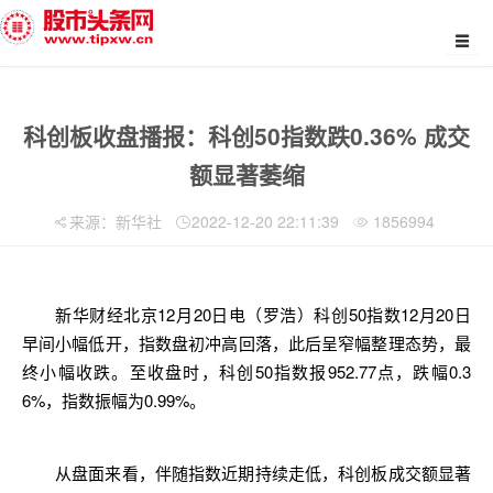
科创板收盘播报：科创50指数跌0.36% 成交
额显著萎缩
来源：新华社
2022-12-20 22:11:39
1856994
新华财经北京12月20日电（罗浩）
科创
50指数12月20日
早间小幅低开，指数盘初冲高回落，此后呈窄幅整理态势，最
终小幅收跌。至收盘时，
科创
50指数报952.77点，跌幅0.3
6%，指数振幅为0.99%。
从盘面来看，伴随指数近期持续走低，
科创
板成交额显著