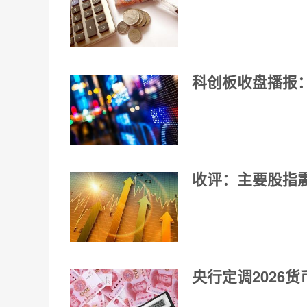
科创板收盘播报：
收评：主要股指
央行定调2026货