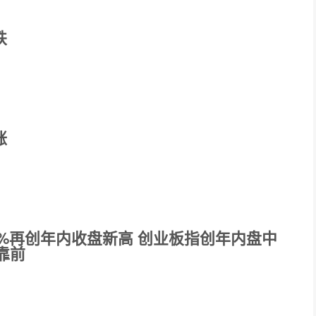
跌
涨
5%再创年内收盘新高 创业板指创年内盘中
靠前