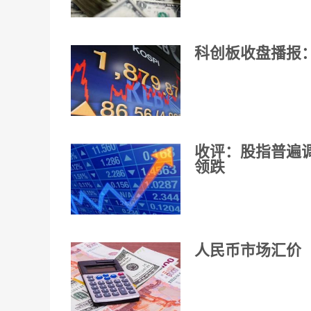
科创板收盘播报：
收评：股指普遍调
领跌
人民币市场汇价（